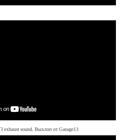
I exhaust sound. Выхлоп от Garage13