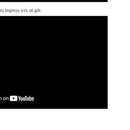
impreza wrx sti grb