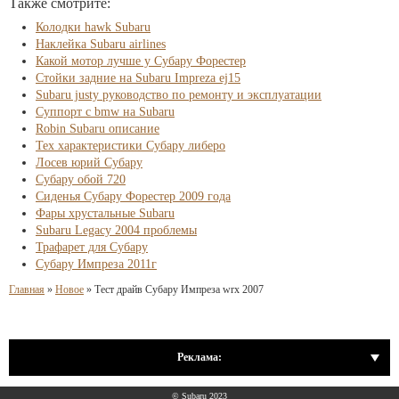
Также смотрите:
Колодки hawk Subaru
Наклейка Subaru airlines
Какой мотор лучше у Субару Форестер
Стойки задние на Subaru Impreza ej15
Subaru justy руководство по ремонту и эксплуатации
Суппорт с bmw на Subaru
Robin Subaru описание
Тех характеристики Субару либеро
Лосев юрий Субару
Субару обой 720
Сиденья Субару Форестер 2009 года
Фары хрустальные Subaru
Subaru Legacy 2004 проблемы
Трафарет для Субару
Субару Импреза 2011г
Главная
»
Новое
»
Тест драйв Субару Импреза wrx 2007
Реклама:
© Subaru 2023