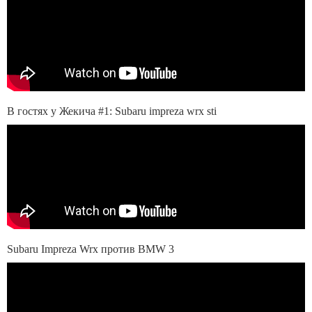
В гостях у Жекича #1: Subaru impreza wrx sti
Subaru Impreza Wrx против BMW 3