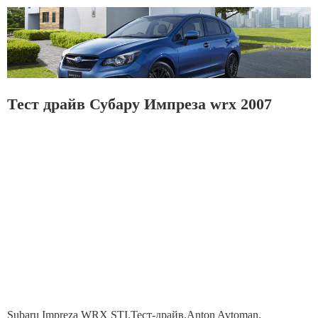
Тест драйв Субару Импреза wrx 2007
Subaru Impreza WRX STI.Тест-драйв.Anton Avtoman.