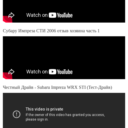
Субару Импреза СТИ 2006 отзыв хозяина часть 1
Честный Драйв - Subaru Impreza WRX STI (Тест-Драйв)