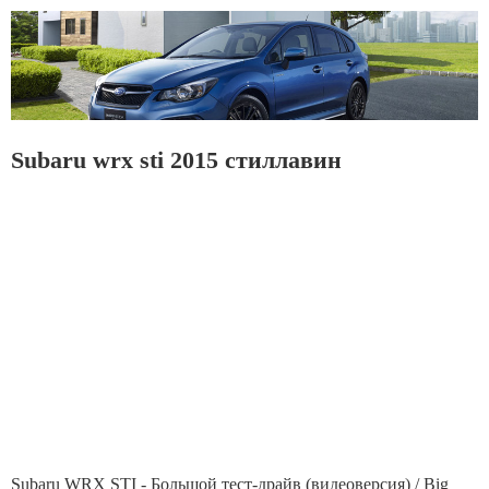
Subaru wrx sti 2015 стиллавин
Subaru WRX STI - Большой тест-драйв (видеоверсия) / Big