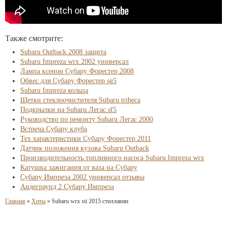
Также смотрите:
Subaru Outback 2008 защита
Subaru Impreza wrx 2002 универсал
Лампа ксенон Субару Форестер 2008
Обвес для Субару Форестер sg5
Subaru Impreza кольца
Щетки стеклоочистителя Subaru tribeca
Подкрылки на Subaru Легас sf5
Руководство по ремонту Subaru Легас 2000
Встреча Субару клуба
Тех характеристики Субару Форестер 2011
Датчик положения кузова Subaru Outback
Производительность топливного насоса Subaru Impreza wrx
Катушка зажигания от ваза на Субару
Субару Импреза 2002 универсал отзывы
Андеграунд 2 Субару Импреза
Главная
»
Хиты
»
Subaru wrx sti 2015 стиллавин