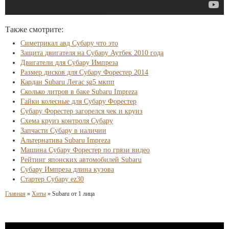
Также смотрите:
Симетрикал авд Субару что это
Защита двигателя на Субару Аутбек 2010 года
Двигатели для Субару Импреза
Размер дисков для Субару Форестер 2014
Кардан Subaru Легас sg5 мкпп
Сколько литров в баке Subaru Impreza
Гайки колесные для Субару Форестер
Субару Форестер загорелся чек и круиз
Схема круиз контроля Субару
Запчасти Субару в наличии
Альтернатива Subaru Impreza
Машина Субару Форестер по грязи видео
Рейтинг японских автомобилей Subaru
Субару Импреза длина кузова
Стартер Субару ez30
Главная
»
Хиты
»
Subaru от 1 лица