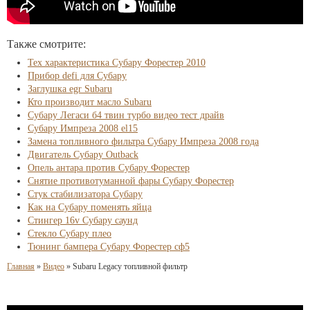
Также смотрите:
Тех характеристика Субару Форестер 2010
Прибор defi для Субару
Заглушка egr Subaru
Кто производит масло Subaru
Субару Легаси б4 твин турбо видео тест драйв
Субару Импреза 2008 el15
Замена топливного фильтра Субару Импреза 2008 года
Двигатель Субару Outback
Опель антара против Субару Форестер
Снятие противотуманной фары Субару Форестер
Стук стабилизатора Субару
Как на Субару поменять яйца
Стингер 16v Субару саунд
Стекло Субару плео
Тюнинг бампера Субару Форестер сф5
Главная
»
Видео
»
Subaru Legacy топливной фильтр