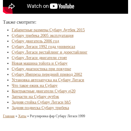
Также смотрите:
Габаритные размеры Субару Аутбек 2015
Субару трибека 2005 эксплуатация
Субару двигатель 2006 год
Субару Легаси 1992 года универсал
Субару Легаси рестайлинг и дорестайлинг
Субару Легаси двигатели стоят
Новая машина тойота и Субару
Субару диагностика при покупке
Субару Импреза передний привод 2002
Установка автозапуска на Субару Легаси
Что такое ежик на Субару
Контрактные двигатели Субару ej20
Запчасти на Субару оутбэк
Задняя стойка Субару Легаси bh5
Задняя подвеска Субару трибека
Главная
»
Хиты
»
Регулировка фар Субару Легаси 1999