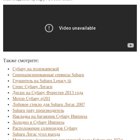
Также смотрите:
Субару на полежаевской
Специализированные сервисы Subaru
Глушитель на Subaru Legacy iii
Стенс Субару Легаси
Диски на Субару Форестер 2013 года
Мотор Субару ej201
Лобовое стекло для Subaru Легас 2007
Subaru justy производитель
Накладка на багажник Субару Импреза
Холодно в Субару Импреза
Расположение соленоидов Субару
Subaru Легас угол въезда