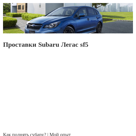
Проставки Subaru Легас sf5
Как поднять субару? | Мой опыт