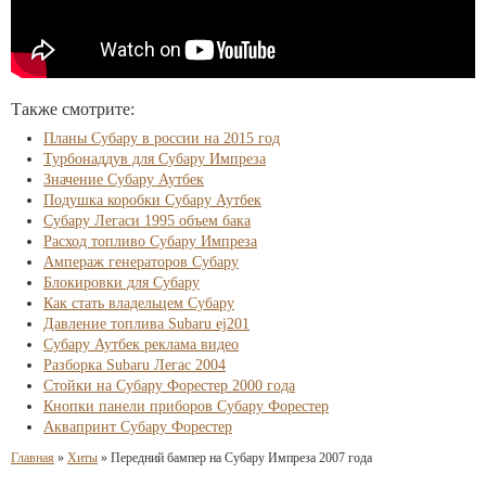
Также смотрите:
Планы Субару в россии на 2015 год
Турбонаддув для Субару Импреза
Значение Субару Аутбек
Подушка коробки Субару Аутбек
Субару Легаси 1995 объем бака
Расход топливо Субару Импреза
Ампераж генераторов Субару
Блокировки для Субару
Как стать владельцем Субару
Давление топлива Subaru ej201
Субару Аутбек реклама видео
Разборка Subaru Легас 2004
Стойки на Субару Форестер 2000 года
Кнопки панели приборов Субару Форестер
Аквапринт Субару Форестер
Главная
»
Хиты
»
Передний бампер на Субару Импреза 2007 года