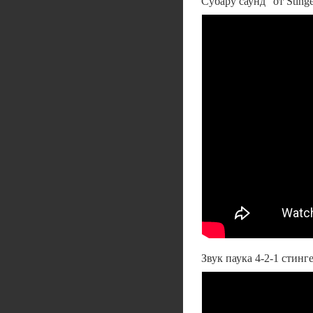
Субару саунд" от Sting
Звук паука 4-2-1 стинге