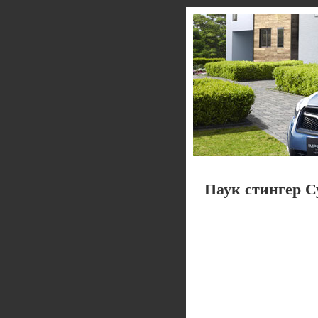
Паук стингер Су