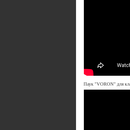
Паук "VORON" для кл