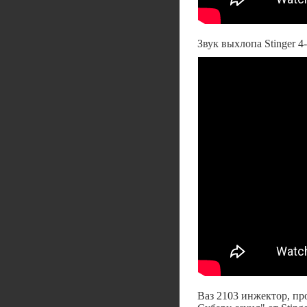
Звук выхлопа Stinger 4-
Ваз 2103 инжектор, пр