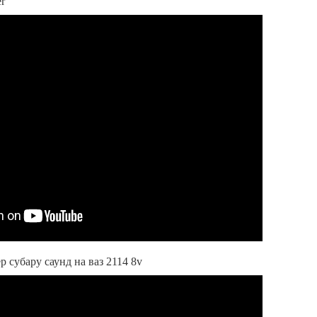
er
р субару саунд на ваз 2114 8v