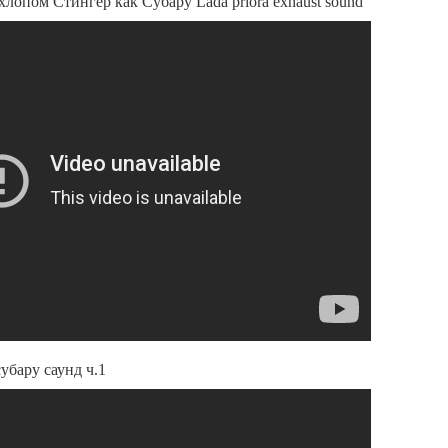
лопом Стингер как Субару Lada priora exhaust sound
субару саунд ч.1