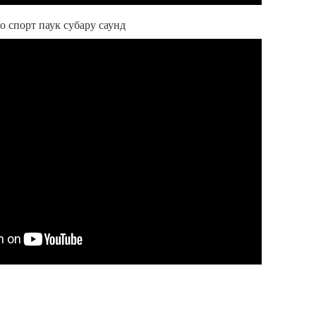
о спорт паук субару саунд