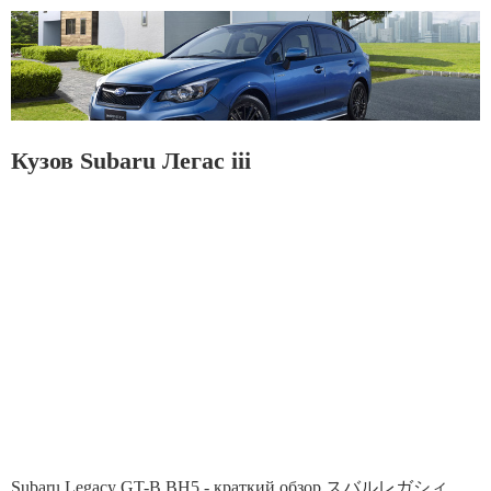
Кузов Subaru Легас iii
Subaru Legacy GT-B BH5 - краткий обзор スバルレガシィ