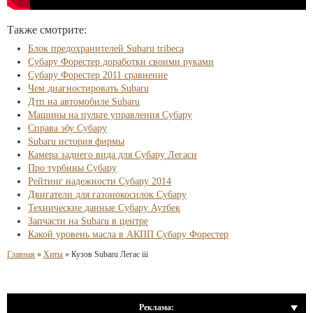
Также смотрите:
Блок предохранителей Subaru tribeca
Субару Форестер доработки своими руками
Субару Форестер 2011 сравнение
Чем диагностировать Subaru
Дтп на автомобиле Subaru
Машины на пульте управления Субару
Справа эбу Субару
Subaru история фирмы
Камера заднего вида для Субару Легаси
Про турбины Субару
Рейтинг надежности Субару 2014
Двигатели для газонокосилок Субару
Технические данные Субару Аутбек
Запчасти на Subaru в центре
Какой уровень масла в АКПП Субару Форестер
Главная
»
Хиты
»
Кузов Subaru Легас iii
Реклама: