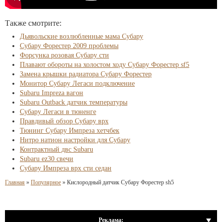
Также смотрите:
Дьявольские возлюбленные мама Субару
Субару Форестер 2009 проблемы
Форсунка розовая Субару сти
Плавают обороты на холостом ходу Субару Форестер sf5
Замена крышки радиатора Субару Форестер
Монитор Субару Легаси подключение
Subaru Impreza вагон
Subaru Outback датчик температуры
Субару Легаси в тюненге
Правдивый обзор Субару врх
Тюнинг Субару Импреза хетчбек
Нитро натион настройки для Субару
Контрактный двс Subaru
Subaru ez30 свечи
Субару Импреза врх сти седан
Главная
»
Популярное
»
Кислородный датчик Субару Форестер sh5
Реклама: