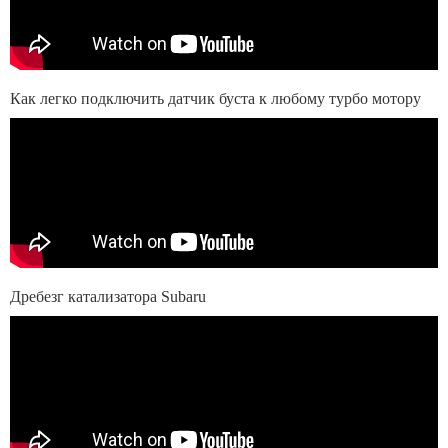
Как легко подключить датчик буста к любому турбо мотору
Дребезг катализатора Subaru