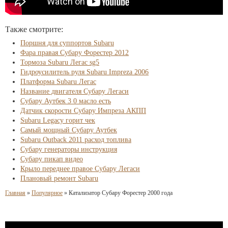
Также смотрите:
Поршня для суппортов Subaru
Фара правая Субару Форестер 2012
Тормоза Subaru Легас sg5
Гидроусилитель руля Subaru Impreza 2006
Платформа Subaru Легас
Название двигателя Субару Легаси
Субару Аутбек 3 0 масло есть
Датчик скорости Субару Импреза АКПП
Subaru Legacy горит чек
Самый мощный Субару Аутбек
Subaru Outback 2011 расход топлива
Субару генераторы инструкция
Субару пикап видео
Крыло переднее правое Субару Легаси
Плановый ремонт Subaru
Главная
»
Популярное
»
Катализатор Субару Форестер 2000 года