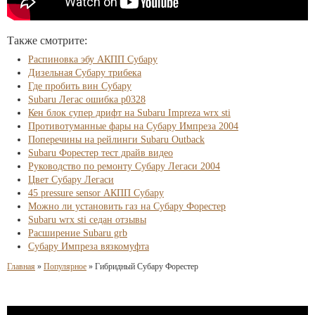
Также смотрите:
Распиновка эбу АКПП Субару
Дизельная Субару трибека
Где пробить вин Субару
Subaru Легас ошибка p0328
Кен блок супер дрифт на Subaru Impreza wrx sti
Противотуманные фары на Субару Импреза 2004
Поперечины на рейлинги Subaru Outback
Subaru Форестер тест драйв видео
Руководство по ремонту Субару Легаси 2004
Цвет Субару Легаси
45 pressure sensor АКПП Субару
Можно ли установить газ на Субару Форестер
Subaru wrx sti седан отзывы
Расширение Subaru grb
Субару Импреза вязкомуфта
Главная
»
Популярное
»
Гибридный Субару Форестер