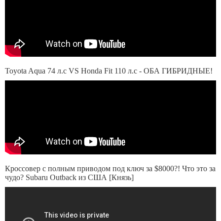
Toyota Aqua 74 л.с VS Honda Fit 110 л.с - ОБА ГИБРИДНЫЕ!
Кроссовер с полным приводом под ключ за $8000?! Что это за
чудо? Subaru Outback из США [Князь]