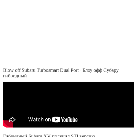
Blow off Subaru Turbosmart Dual Port - Блоу офф Субару
гибридный
Гибридный Subaru XV получил STI версию