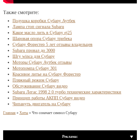
Также смотрите:
Подушка коробки Субару Аутбек
Лампа стоп сигнала Subaru
Какое масло лить в Субару ej25
Шаровая опора Субару трибека
Субару Форестер 5 лет отзывы владельцев
Subaru провал до 3000
Шгу winca для Субару
Моторы Субару Аутбек отзывы
Мотопомпа Субару 301
Красивое литье на Субару Форестер
Пляжный режим Субару
Обслуживание Субару видео
Subaru Легас 1998 2 0 турбо технические характеристики
Принцип работы АКПП Субару видео
Чипануть двигатель на Субару
Главная
»
Хиты
»
Что означает символ Субару
Реклама: