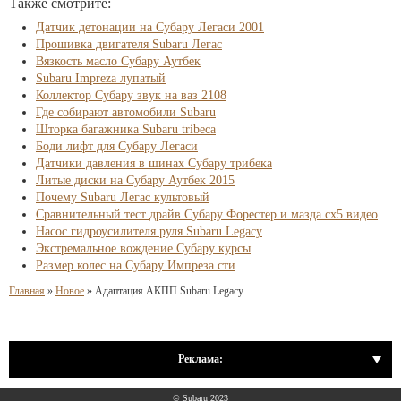
Также смотрите:
Датчик детонации на Субару Легаси 2001
Прошивка двигателя Subaru Легас
Вязкость масло Субару Аутбек
Subaru Impreza лупатый
Коллектор Субару звук на ваз 2108
Где собирают автомобили Subaru
Шторка багажника Subaru tribeca
Боди лифт для Субару Легаси
Датчики давления в шинах Субару трибека
Литые диски на Субару Аутбек 2015
Почему Subaru Легас культовый
Сравнительный тест драйв Субару Форестер и мазда сх5 видео
Насос гидроусилителя руля Subaru Legacy
Экстремальное вождение Субару курсы
Размер колес на Субару Импреза сти
Главная
»
Новое
»
Адаптация АКПП Subaru Legacy
Реклама:
© Subaru 2023